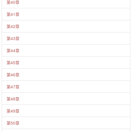
第40章
第41章
第42章
第43章
第44章
第45章
第46章
第47章
第48章
第49章
第50章