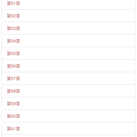
第51章
第52章
第53章
第54章
第55章
第56章
第57章
第58章
第59章
第60章
第61章