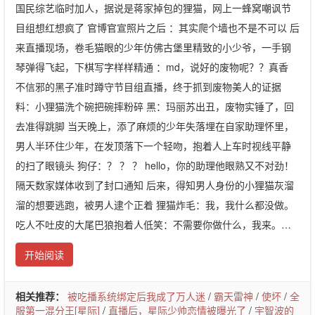
国民综艺临时加人，据说是蒋家掉包的狸猫，网上一蜂窝嘲讽节
目组想红想疯了 官博官宣照片之后 ：其实爬个墙也不是不可以 后
来直播现场，卷毛猫眼的少年仿佛古堡里精致的小少爷，一手钢
琴弹得飞起，下棋写字样样精通 ：md，说好的废物呢？？真香
不信邪的黑子准时蹲守节目组直播，终于抓到废物美人的证据
料：小狸猫洗个碗把碗摔粉碎 黑：玛丽苏出丑，废物实锤了，回
去准得跳脚 当天晚上，添了麻烦的少年失落埋在自家助理怀里，
男人半环住少年，在发顶落下一个轻吻，抱着人上车时视线平静
的扫了眼镜头 狗仔：？ ？ ？ hello，你的助理他眼熟又不对劲！
隔天数家媒体收到了封口通知 后来，得知男人身份的小狸猫灰溜
溜的想要逃跑，被男人逮个正着 狸猫炸毛：我，我什么都没做。
吃人不吐皮的大尾巴狼抱着人低笑：不需要你做什么，我来。…
开始阅读
相关推荐：
被吃播系统绑定后我成了万人迷
/
霸天雷神
/
使坏
/
全
服第一混分王[星际]
/
直播后，星际少帅恋情被曝光了
/
宇智波的