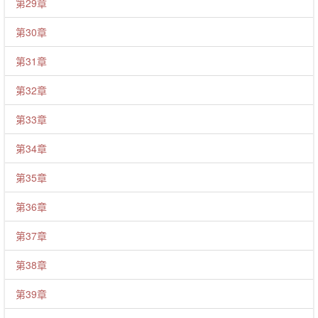
第29章
第30章
第31章
第32章
第33章
第34章
第35章
第36章
第37章
第38章
第39章