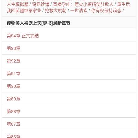
人生模拟器
/
窈窕珍馐
/
直播孕吐：惹火小撩精仗肚欺人
/
重生后
我回苗疆继承家业
/
抢救大明朝
/
一世清欢
/
你有权保持暗恋
/
废物美人被宠上天[穿书]最新章节
第94章 正文完结
第93章
第92章
第91章
第90章
第89章
第88章
第87章
第86章