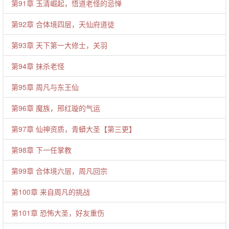
第91章 玉清崛起，悟道老怪的忌惮
第92章 合体境四层，天仙府道徒
第93章 天下第一大修士，关羽
第94章 抹杀老怪
第95章 周凡与东王仙
第96章 魔族，邢红璇的气运
第97章 仙神资质，青蟒大圣【第三更】
第98章 下一任掌教
第99章 合体境六层，周凡回宗
第100章 来自周凡的挑战
第101章 恐怖大圣，好友重伤