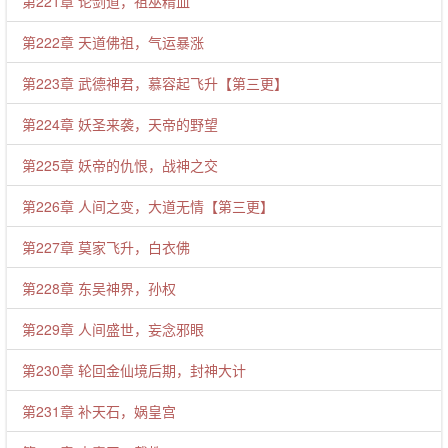
第221章 论剑道，祖巫精血
第222章 天道佛祖，气运暴涨
第223章 武德神君，慕容起飞升【第三更】
第224章 妖圣来袭，天帝的野望
第225章 妖帝的仇恨，战神之交
第226章 人间之变，大道无情【第三更】
第227章 莫家飞升，白衣佛
第228章 东吴神界，孙权
第229章 人间盛世，妄念邪眼
第230章 轮回金仙境后期，封神大计
第231章 补天石，娲皇宫