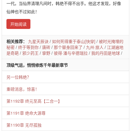
一代。当仙界清理凡间时，韩绝不得不出手。他这才发现，好像
仙神也不过如此！
开始阅读
相关推荐：
九星天辰诀
/
如何死得重于泰山[快穿]
/
被时光掩埋的
秘密
/
终于等到你
/
唐砖
/
那个替身回来了
/
九州·旅人
/
江湖遍地
是奇葩
/
邪少药王
/
挚野
/
彼得·潘与辛德瑞拉
/
我的丹田是地球
/
顶级气运，悄悄修炼千年最新章节
另一位韩绝？
重磅消息，惊喜！
第1192章 终元至高【二合一】
第1191章 绝命大源尊
第1190章 无尽孤独