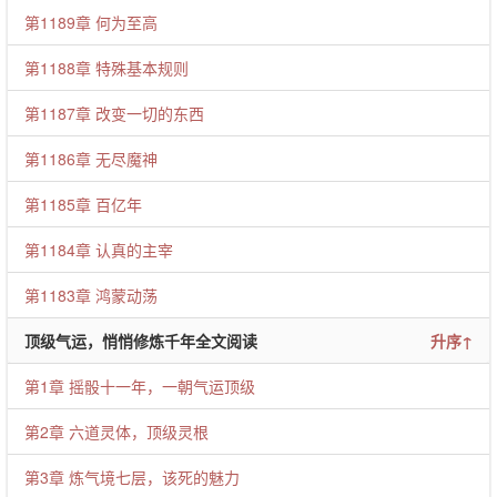
第1189章 何为至高
第1188章 特殊基本规则
第1187章 改变一切的东西
第1186章 无尽魔神
第1185章 百亿年
第1184章 认真的主宰
第1183章 鸿蒙动荡
顶级气运，悄悄修炼千年全文阅读
升序↑
第1章 摇骰十一年，一朝气运顶级
第2章 六道灵体，顶级灵根
第3章 炼气境七层，该死的魅力