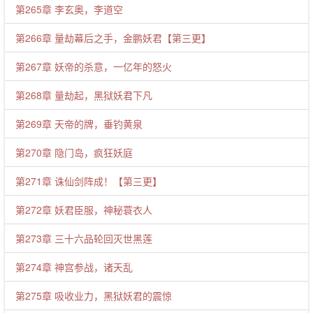
第265章 李玄奥，李道空
第266章 量劫幕后之手，金鹏妖君【第三更】
第267章 妖帝的杀意，一亿年的怒火
第268章 量劫起，黑狱妖君下凡
第269章 天帝的牌，垂钓黄泉
第270章 隐门岛，疯狂妖庭
第271章 诛仙剑阵成！【第三更】
第272章 妖君臣服，神秘蓑衣人
第273章 三十六品轮回灭世黑莲
第274章 神宫参战，诸天乱
第275章 吸收业力，黑狱妖君的震惊