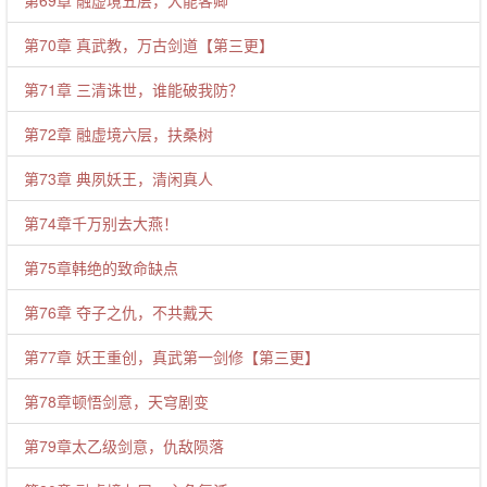
第69章 融虚境五层，大能客卿
第70章 真武教，万古剑道【第三更】
第71章 三清诛世，谁能破我防？
第72章 融虚境六层，扶桑树
第73章 典夙妖王，清闲真人
第74章千万别去大燕！
第75章韩绝的致命缺点
第76章 夺子之仇，不共戴天
第77章 妖王重创，真武第一剑修【第三更】
第78章顿悟剑意，天穹剧变
第79章太乙级剑意，仇敌陨落