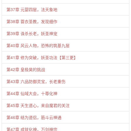
第37章 元婴四层，法天象地
第38章 蓑衣圣教，发现细作
第39章 诛杀长老，妖圣神宠
第40章 风云人物，恐怖的筑基九层
第41章 修为突破，妖圣功法【第三更】
第42章 皇极昊的挑战
第43章 六品防御灵宝，长老重伤
第44章 仙域大会，十尊化神
第45章 天生道心，来自魔君的关注
第46章 结为道侣，筋斗云神通
第47章 成就化神，万剑神宗