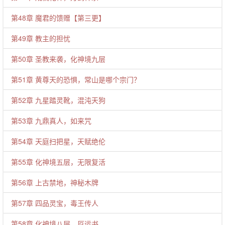
第48章 魔君的馈赠【第三更】
第49章 教主的担忧
第50章 圣教来袭，化神境九层
第51章 黄尊天的恐惧，常山是哪个宗门？
第52章 九星踏灵靴，混沌天狗
第53章 九鼎真人，如来咒
第54章 天庭扫把星，天赋绝伦
第55章 化神境五层，无限复活
第56章 上古禁地，神秘木牌
第57章 四品灵宝，毒王传人
第58章 化神境八层，厄运书