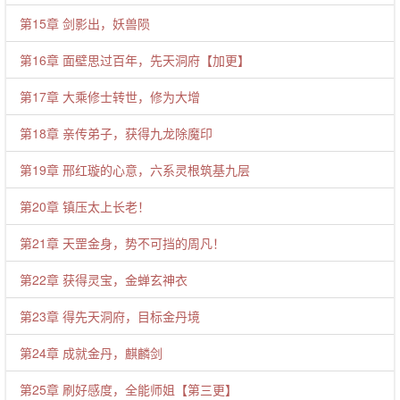
第15章 剑影出，妖兽陨
第16章 面壁思过百年，先天洞府【加更】
第17章 大乘修士转世，修为大增
第18章 亲传弟子，获得九龙除魔印
第19章 邢红璇的心意，六系灵根筑基九层
第20章 镇压太上长老！
第21章 天罡金身，势不可挡的周凡！
第22章 获得灵宝，金蝉玄神衣
第23章 得先天洞府，目标金丹境
第24章 成就金丹，麒麟剑
第25章 刷好感度，全能师姐【第三更】