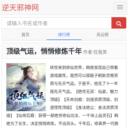
逆天邪神网
首页
排行榜
风云榜
顶级气运，悄悄修炼千年
作者:任我笑
转世来到修仙世界，韩绝发现自己带着
游戏属性，竟然可以摇骰子刷新灵根资
质与先天气运。于是乎，他花了十一年
摇先天气运。【绝世无双：仙姿，魅力
顶级】【天命剑痴：剑道资质顶级，剑
道悟性顶级】【身法绝尘：身法资质顶
级】【仙帝后裔：获得一部绝世修仙功法、一千块上品灵石】韩
绝为了长生，决定悄悄修炼，不出风头。千年后，修真界一代换