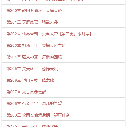
第200章 轮回玄仙境，天庭天骄
第201章 天庭底蕴，强敌来袭
第202章 仙界圣朝，炎君大帝【第三更，求月票】
第203章 机缘十年，窥探天道主角
第204章 强大神蓬，厉遥的困境
第205章 昊天转世，恐怖天赋
第206章 道门三教，降龙佛
第207章 太古灵参觉醒
第208章 帝道至宝，周凡的希望
第209章 轮回玄仙境后期，镇压仙帝
第210章 天庭动乱，徒孙飞升