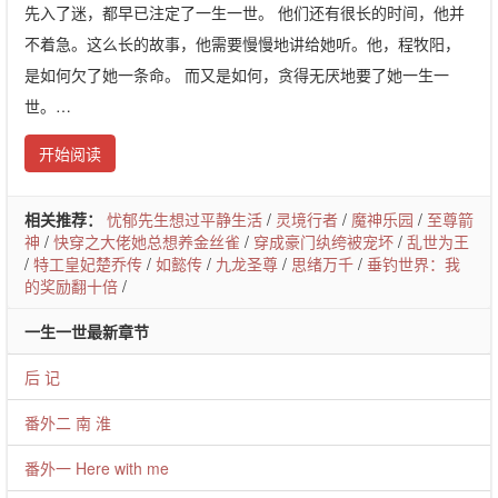
先入了迷，都早已注定了一生一世。 他们还有很长的时间，他并
不着急。这么长的故事，他需要慢慢地讲给她听。他，程牧阳，
是如何欠了她一条命。 而又是如何，贪得无厌地要了她一生一
世。…
开始阅读
相关推荐：
忧郁先生想过平静生活
/
灵境行者
/
魔神乐园
/
至尊箭
神
/
快穿之大佬她总想养金丝雀
/
穿成豪门纨绔被宠坏
/
乱世为王
/
特工皇妃楚乔传
/
如懿传
/
九龙圣尊
/
思绪万千
/
垂钓世界：我
的奖励翻十倍
/
一生一世最新章节
后 记
番外二 南 淮
番外一 Here with me