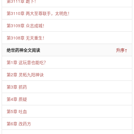
第3111章 跪下！
第3110章 两大至尊联手，太明危！
第3109章 众志成城！
第3108章 无天重生！
绝世药神全文阅读
升序↑
第1章 这玩意也能吃？
第2章 灵柘九阳神诀
第3章 抓药
第4章 质疑
第5章 吐血
第6章 改药方