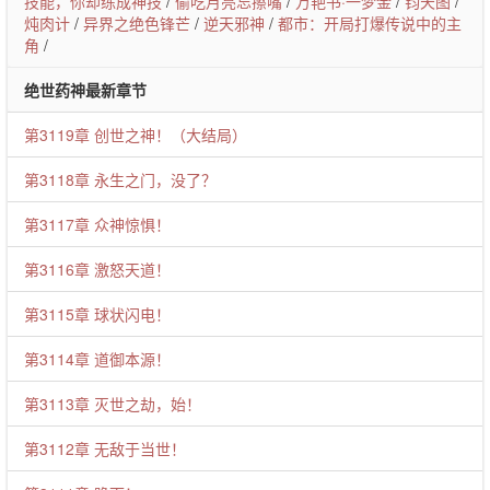
技能，你却练成神技
/
偷吃月亮忘擦嘴
/
万艳书·一梦金
/
钧天图
/
炖肉计
/
异界之绝色锋芒
/
逆天邪神
/
都市：开局打爆传说中的主
角
/
绝世药神最新章节
第3119章 创世之神！（大结局）
第3118章 永生之门，没了？
第3117章 众神惊惧！
第3116章 激怒天道！
第3115章 球状闪电！
第3114章 道御本源！
第3113章 灭世之劫，始！
第3112章 无敌于当世！