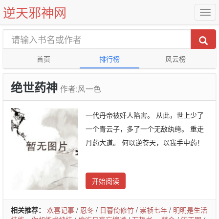
逆天邪神网
首页
排行榜
风云榜
绝世药神
作者:风一色
一代丹帝被奸人陷害。 从此，世上少了
一个青云子，多了一个无敌纨绔。 重走
丹药大道。 何以逆苍天，以我手中药！
开始阅读
相关推荐：
欢喜记事
/
忍冬
/
日暮倚修竹
/
崇祯七年
/
明明是生活