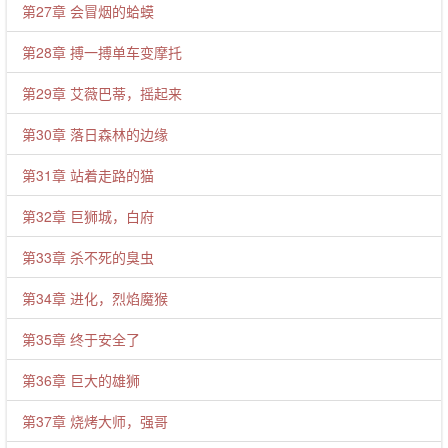
第27章 会冒烟的蛤蟆
第28章 搏一搏单车变摩托
第29章 艾薇巴蒂，摇起来
第30章 落日森林的边缘
第31章 站着走路的猫
第32章 巨狮城，白府
第33章 杀不死的臭虫
第34章 进化，烈焰魔猴
第35章 终于安全了
第36章 巨大的雄狮
第37章 烧烤大师，强哥