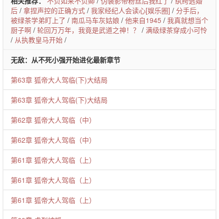
相关推荐：
不负如来不负卿
/
伪装影帝粉丝后我红了
/
纨绔逃婚
后
/
拿捏声控的正确方式
/
我家经纪人会读心[娱乐圈]
/
分手后，
被绿茶学弟盯上了
/
南瓜马车灰姑娘
/
他来自1945
/
我真就想当个
厨子啊
/
轮回万万年，我竟是武道之神！？
/
满级绿茶穿成小可怜
/
从执教皇马开始
/
无敌：从不死小强开始进化最新章节
第63章 狐帝大人驾临(下)大结局
第63章 狐帝大人驾临(下)大结局
第62章 狐帝大人驾临（中）
第62章 狐帝大人驾临（中）
第61章 狐帝大人驾临（上）
第61章 狐帝大人驾临（上）
第61章 狐帝大人驾临（上）