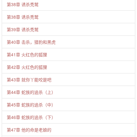
第38章 诱杀秃鹫
第38章 诱杀秃鹫
第39章 诱杀秃鹫
第40章 击杀，猎豹和黑虎
第41章 火红色的狐狸
第42章 火红色的狐狸
第43章 就你丫能咬是吧
第44章 蛇族的追杀（上）
第45章 蛇族的追杀（中）
第46章 蛇族的追杀（下）
第47章 他的命是老娘的