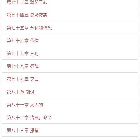
第七十三章 默契于心
第七十四章 鬼脸夜袭
第七十五章 分化和惶恐
第七十六章 传信
第七十七章 三功
第七十八章 祭阵
第七十九章 灭口
第八十章 嘲讽
第八十一章 大人物
第八十二章 清晨，命令
第八十三章 抓捕