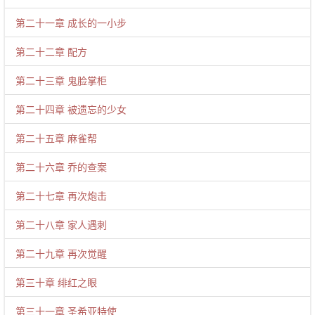
第二十一章 成长的一小步
第二十二章 配方
第二十三章 鬼脸掌柜
第二十四章 被遗忘的少女
第二十五章 麻雀帮
第二十六章 乔的查案
第二十七章 再次炮击
第二十八章 家人遇刺
第二十九章 再次觉醒
第三十章 绯红之眼
第三十一章 圣希亚特使