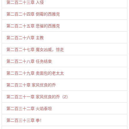
第二百二十三章 入侵
第二百二十四章 倒霉的西雅克
第二百二十五章 悲催的西雅克
第二百二十六章 主教
第二百二十七章 魔女凶威，惊走
第二百二十八章 任务结束
第二百二十九章 卖面包的老太太
第二百三十章 家风优良的乔
第二百三十一章 家风优良的乔（2）
第二百三十二章 火焰泰坦
第二百三十三章 拳！