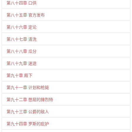
第八十四章 口供
第八十五章 官方发布
第八十六章 定论
第八十七章 清洗
第八十八章 瓜分
第八十九章 迷途
第九十章 殿下
第九十一章 计划和枪毙
第九十二章 憋屈的腓烈特
第九十三章 公爵的敌人
第九十四章 罗斯的庇护