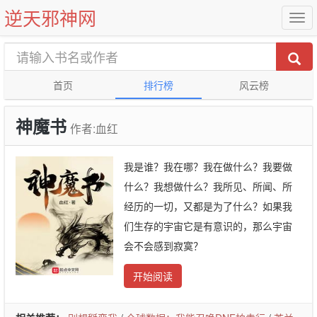
逆天邪神网
首页
排行榜
风云榜
神魔书
作者:血红
我是谁？我在哪？我在做什么？我要做
什么？我想做什么？我所见、所闻、所
经历的一切，又都是为了什么？如果我
们生存的宇宙它是有意识的，那么宇宙
会不会感到寂寞？
开始阅读