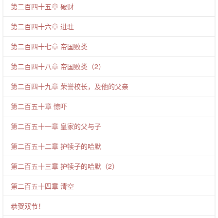
第二百四十五章 破财
第二百四十六章 进驻
第二百四十七章 帝国败类
第二百四十八章 帝国败类（2）
第二百四十九章 荣誉校长，及他的父亲
第二百五十章 惊吓
第二百五十一章 皇家的父与子
第二百五十二章 护犊子的哈默
第二百五十三章 护犊子的哈默（2）
第二百五十四章 清空
恭贺双节！