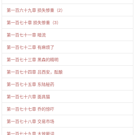
第一百六十九章 损失惨重（2）
第一百七十章 损失惨重（3）
第一百七十一章 暗流
第一百七十二章 有麻烦了
第一百七十三章 黑森的精明
第一百七十四章 吕西安，酝酿
第一百七十五章 东陆秘药
第一百七十六章 面具猫
第一百七十七章 乔的惊吓
第一百七十八章 交易市场
第一百七十九章 大放厥词