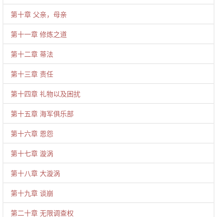
第十章 父亲，母亲
第十一章 修炼之道
第十二章 蒂法
第十三章 责任
第十四章 礼物以及困扰
第十五章 海军俱乐部
第十六章 恩怨
第十七章 漩涡
第十八章 大漩涡
第十九章 谈崩
第二十章 无限调查权