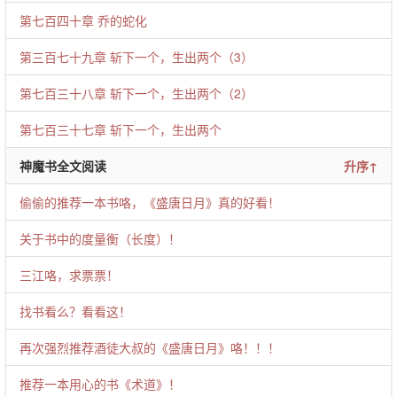
第七百四十章 乔的蛇化
第三百七十九章 斩下一个，生出两个（3）
第七百三十八章 斩下一个，生出两个（2）
第七百三十七章 斩下一个，生出两个
神魔书全文阅读
升序↑
偷偷的推荐一本书咯，《盛唐日月》真的好看！
关于书中的度量衡（长度）！
三江咯，求票票！
找书看么？看看这！
再次强烈推荐酒徒大叔的《盛唐日月》咯！！！
推荐一本用心的书《术道》！