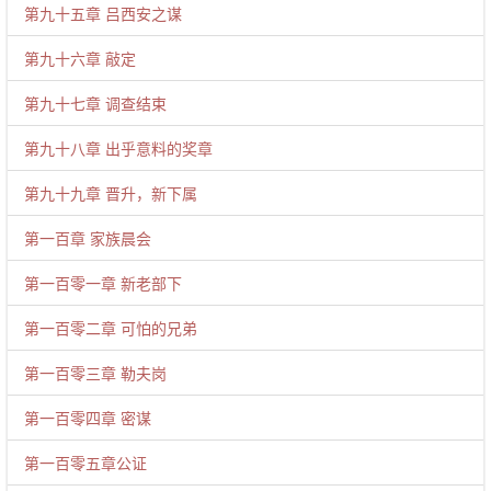
第九十五章 吕西安之谋
第九十六章 敲定
第九十七章 调查结束
第九十八章 出乎意料的奖章
第九十九章 晋升，新下属
第一百章 家族晨会
第一百零一章 新老部下
第一百零二章 可怕的兄弟
第一百零三章 勒夫岗
第一百零四章 密谋
第一百零五章公证