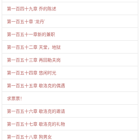
第一百四十九章 乔的陈述
第一百五十章 ‘龙丹’
第一百五十一章新的兼职
第一百五十二章 天堂，地狱
第一百五十三章 再回勒夫岗
第一百五十四章 悠闲时光
第一百五十五章 歇洛克的偶遇
求票票！
第一百五十六章 歇洛克的邀请
第一百五十七章 歇洛克的礼物
第一百五十八章 狗男女